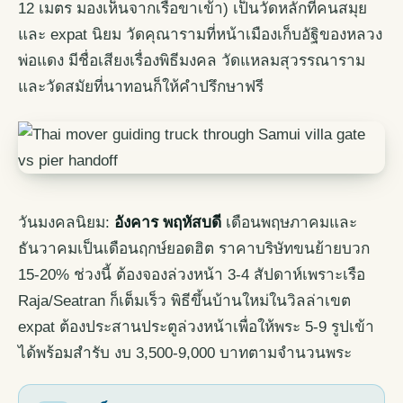
12 เมตร มองเห็นจากเรือขาเข้า) เป็นวัดหลักที่คนสมุย
และ expat นิยม วัดคุณารามที่หน้าเมืองเก็บอัฐิของหลวง
พ่อแดง มีชื่อเสียงเรื่องพิธีมงคล วัดแหลมสุวรรณาราม
และวัดสมัยที่นาทอนก็ให้คำปรึกษาฟรี
วันมงคลนิยม:
อังคาร พฤหัสบดี
เดือนพฤษภาคมและ
ธันวาคมเป็นเดือนฤกษ์ยอดฮิต ราคาบริษัทขนย้ายบวก
15-20% ช่วงนี้ ต้องจองล่วงหน้า 3-4 สัปดาห์เพราะเรือ
Raja/Seatran ก็เต็มเร็ว พิธีขึ้นบ้านใหม่ในวิลล่าเขต
expat ต้องประสานประตูล่วงหน้าเพื่อให้พระ 5-9 รูปเข้า
ได้พร้อมสำรับ งบ 3,500-9,000 บาทตามจำนวนพระ