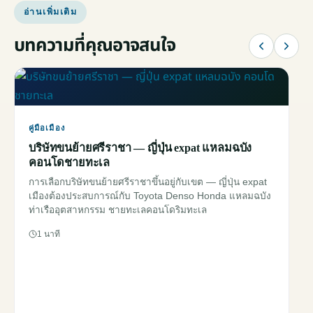
อ่านเพิ่มเติม
บทความที่คุณอาจสนใจ
คู่มือเมือง
บริษัทขนย้ายศรีราชา — ญี่ปุ่น expat แหลมฉบัง
คอนโดชายทะเล
การเลือกบริษัทขนย้ายศรีราชาขึ้นอยู่กับเขต — ญี่ปุ่น expat
เมืองต้องประสบการณ์กับ Toyota Denso Honda แหลมฉบัง
ท่าเรืออุตสาหกรรม ชายทะเลคอนโดริมทะเล
1 นาที