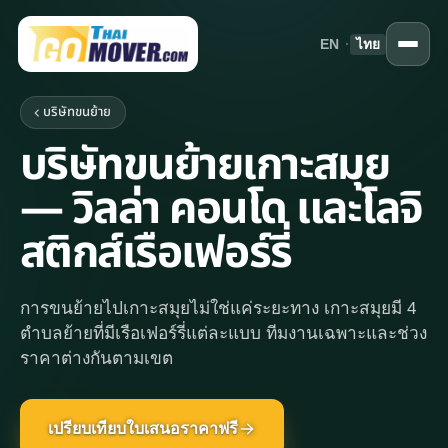
EN
·
ไทย
บริษัทขนย้าย
บริษัทขนย้ายเกาะสมุย
— วิลล่า คอนโด และโลจิ
สติกส์เรือเฟอร์รี่
การขนย้ายไปเกาะสมุยไม่ใช่แค่ระยะทาง เกาะสมุยมี 4
ตำบลย้ายที่มีเรือเฟอร์รี่แต่ละแบบ ทีมงานเฉพาะและช่วง
ราคาต่างกันตามเขต
เปรียบเทียบใบเสนอราคาฟรี