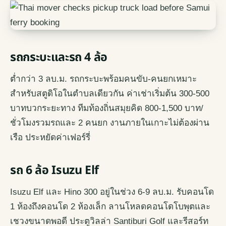
รถกระบะและรถ 4 ล้อ
ต่ำกว่า 3 ลบ.ม. รถกระบะพร้อมคนขับ-คนยกเหมาะ
สำหรับสตูดิโอในตำบลเดียวกัน ค่าเช่าเริ่มต้น 300-500
บาทบวกระยะทาง ทีมท้องถิ่นสมุยคิด 800-1,500 บาท/
ชั่วโมงรวมรถและ 2 คนยก งานภายในเกาะไม่ต้องผ่าน
เรือ ประหยัดค่าเฟอร์รี่
รถ 6 ล้อ Isuzu Elf
Isuzu Elf และ Hino 300 อยู่ในช่วง 6-9 ลบ.ม. รับคอนโด
1 ห้องถึงคอนโด 2 ห้องเล็ก ลานโหลดคอนโดโบพุตและ
เชวงขนาดพอดี ประตูวิลล่า Santiburi Golf และรีสอร์ท