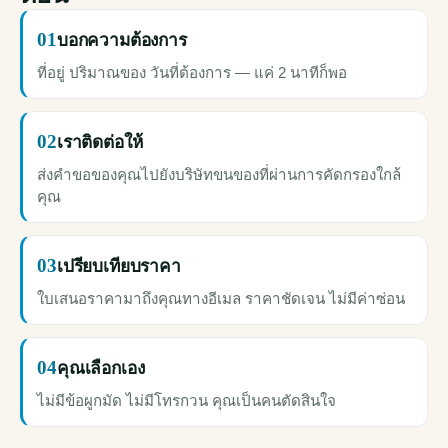
01
บอกความต้องการ
ที่อยู่ ปริมาณของ วันที่ต้องการ — แค่ 2 นาทีก็พอ
02
เราติดต่อให้
ส่งคำขอของคุณไปยังบริษัทขนของที่ผ่านการคัดกรองใกล้
คุณ
03
เปรียบเทียบราคา
ใบเสนอราคามาถึงคุณทางอีเมล ราคาชัดเจน ไม่มีค่าซ่อน
04
คุณเลือกเอง
ไม่มีข้อผูกมัด ไม่มีโทรกวน คุณเป็นคนตัดสินใจ