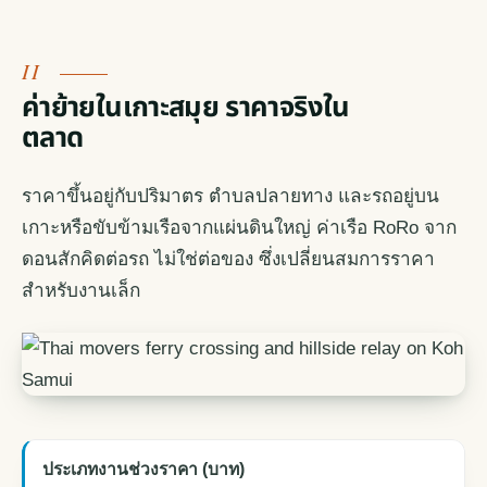
ค่าย้ายในเกาะสมุย ราคาจริงใน
ตลาด
ราคาขึ้นอยู่กับปริมาตร ตำบลปลายทาง และรถอยู่บน
เกาะหรือขับข้ามเรือจากแผ่นดินใหญ่ ค่าเรือ RoRo จาก
ดอนสักคิดต่อรถ ไม่ใช่ต่อของ ซึ่งเปลี่ยนสมการราคา
สำหรับงานเล็ก
ประเภทงาน
ช่วงราคา (บาท)