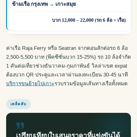
ข้ามเรือ กรุงเทพ → เกาะสมุย
บวก 12,000 – 22,000 (รถ 6 ล้อ + เรือ)
ค่าเรือ Raja Ferry หรือ Seatran จากดอนสักต่อรถ 6 ล้อ
2,500-5,500 บาท (พีคซีซั่นบวก 15-25%) รถ 10 ล้อจำกัด
1 คันต่อเที่ยวช่วงธันวาคม-กุมภาพันธ์ วิลล่าเขต expat
ต้องบวก QR ประตูและเวลาผ่านลงทะเบียน 30-45 นาที
บริการขนย้ายไปเกาะ
รวบรวมข้อมูลเส้นทางเรือทั้งหมด
เคล็ดลับ
เปรียบเทียบใบเสนอราคาที่แข่งขันได้