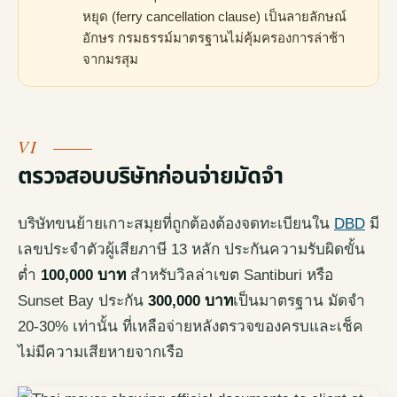
หยุด (ferry cancellation clause) เป็นลายลักษณ์
อักษร กรมธรรม์มาตรฐานไม่คุ้มครองการล่าช้า
จากมรสุม
ตรวจสอบบริษัทก่อนจ่ายมัดจำ
บริษัทขนย้ายเกาะสมุยที่ถูกต้องต้องจดทะเบียนใน
DBD
มี
เลขประจำตัวผู้เสียภาษี 13 หลัก ประกันความรับผิดขั้น
ต่ำ
100,000 บาท
สำหรับวิลล่าเขต Santiburi หรือ
Sunset Bay ประกัน
300,000 บาท
เป็นมาตรฐาน มัดจำ
20-30% เท่านั้น ที่เหลือจ่ายหลังตรวจของครบและเช็ค
ไม่มีความเสียหายจากเรือ