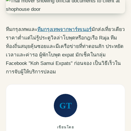
ทีมกรุงเทพและ
ทีมกรุงเทพจากพาร์ทเนอร์
มักส่งเที่ยวเดียว
ราคาต่ำแต่ไม่รู้ประตูวิลล่าโบพุตหรือกฎเรือ Raja ทีม
ท้องถิ่นสมุยคุ้นซอยและมีเครือข่ายที่ท่าดอนสัก ประหยัด
เวลาและค่ารอ ผู้พักโบพุต expat มักเช็คในกลุ่ม
Facebook "Koh Samui Expats" ก่อนจอง เป็นวิธีเร็วใน
การจับผู้ให้บริการปลอม
GT
เขียนโดย